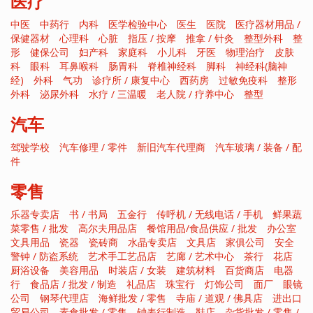
医疗
中医
中药行
内科
医学检验中心
医生
医院
医疗器材用品 /
保健器材
心理科
心脏
指压 / 按摩
推拿 / 针灸
整型外科
整
形
健保公司
妇产科
家庭科
小儿科
牙医
物理治疗
皮肤
科
眼科
耳鼻喉科
肠胃科
脊椎神经科
脚科
神经科(脑神
经)
外科
气功
诊疗所 / 康复中心
西药房
过敏免疫科
整形
外科
泌尿外科
水疗 / 三温暖
老人院 / 疗养中心
整型
汽车
驾驶学校
汽车修理 / 零件
新旧汽车代理商
汽车玻璃 / 装备 / 配
件
零售
乐器专卖店
书 / 书局
五金行
传呼机 / 无线电话 / 手机
鲜果蔬
菜零售 / 批发
高尔夫用品店
餐馆用品/食品供应 / 批发
办公室
文具用品
瓷器
瓷砖商
水晶专卖店
文具店
家俱公司
安全
警钟 / 防盗系统
艺术手工艺品店
艺廊 / 艺术中心
茶行
花店
厨浴设备
美容用品
时装店 / 女装
建筑材料
百货商店
电器
行
食品店 / 批发 / 制造
礼品店
珠宝行
灯饰公司
面厂
眼镜
公司
钢琴代理店
海鲜批发 / 零售
寺庙 / 道观 / 佛具店
进出口
贸易公司
素食批发 / 零售
钟表行制造
鞋店
杂货批发 / 零售 /