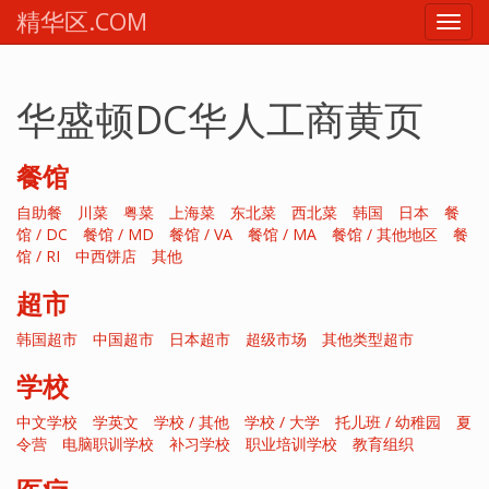
精华区.COM
Toggl
navig
华盛顿DC华人工商黄页
餐馆
自助餐
川菜
粤菜
上海菜
东北菜
西北菜
韩国
日本
餐
馆 / DC
餐馆 / MD
餐馆 / VA
餐馆 / MA
餐馆 / 其他地区
餐
馆 / RI
中西饼店
其他
超市
韩国超市
中国超市
日本超市
超级市场
其他类型超市
学校
中文学校
学英文
学校 / 其他
学校 / 大学
托儿班 / 幼稚园
夏
令营
电脑职训学校
补习学校
职业培训学校
教育组织