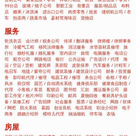
99分店
玻璃 / 镜子公司
塑胶工业
骨董店
服装/精品店
布料
店
糖果 / 冰淇淋
进出口公司
肉类零售 / 批发
缝纫机公司 / 衣
车
拍卖商 / 跳蚤市场
蔘材茸海味店
宠物店
服务
乾洗衣店
会计师 / 税务公司
传译 / 翻译服务
律师楼 / 律师事务
所
冷暖气工程
移民法律服务
清洁服务
水管器材及修理
旅
行社
婚纱礼服 / 婚礼服务
室内设计
旅馆
电脑服务
电话公
司
航空公司
网路电话
银行
公共运输
广告设计 / 代理
海
运 / 空运 / 货柜
建筑师
美容院
皮肤保养
汽车服务 / 计程车 /
电召车
地毯 / 窗帘公司
建筑装修 / 建筑设计公司
财务 / 投资服
务
影印机代理 / 修理
电器工程 / 修理
杀虫公司
命相 / 手相 /
风水
殡仪馆
园艺 / 自动洒水系统
健身俱乐部
健康食品制造 /
代理
小客栈 / 客居
配锁店
图书馆
汇款
搬运服务公司
摄
影工作室 / 相片冲印
印刷公司
邮局
废物回收
餐厨具炉头设
备 / 装修工程
广告招牌
社会服务
股票 / 证券经纪
网路 / 软体
/ 网吧
防火系统
墓园
创业良机
电话系统
职业介绍所
电子
商务
婚姻介绍所
模特儿代理
抽油烟机
停车场
农场
房屋