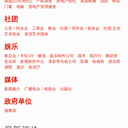
保险(公司/经纪)
产权调查
房地产经纪
房屋检验
贷款
铁铝
门窗
地板
房地产管理服务
社团
公所 / 同乡会
工商会
教会
社团 / 同学会 / 校友会
社团,文化
艺术协会
表演艺术团体
娱乐
夜总会 / 卡拉OK
赌场
娱乐制作公司
国术
唱片行
舞蹈班
音乐班
影视制作中心
录影带出租公司
影碟
绘画班
俱乐部
酒吧
酒庄
表演厅
媒体
新闻媒介
广播电台 / 电视台
出版社
政府单位
领事馆