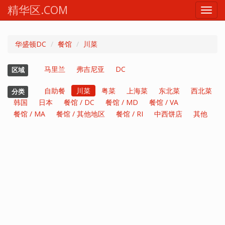
精华区.COM
Toggl
navig
华盛顿DC
餐馆
川菜
马里兰
弗吉尼亚
DC
区域
自助餐
川菜
粤菜
上海菜
东北菜
西北菜
分类
韩国
日本
餐馆 / DC
餐馆 / MD
餐馆 / VA
餐馆 / MA
餐馆 / 其他地区
餐馆 / RI
中西饼店
其他