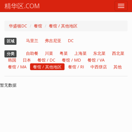
精华区.COM
Toggl
navig
华盛顿DC
餐馆
餐馆 / 其他地区
马里兰
弗吉尼亚
DC
区域
自助餐
川菜
粤菜
上海菜
东北菜
西北菜
分类
韩国
日本
餐馆 / DC
餐馆 / MD
餐馆 / VA
餐馆 / MA
餐馆 / 其他地区
餐馆 / RI
中西饼店
其他
暂无数据