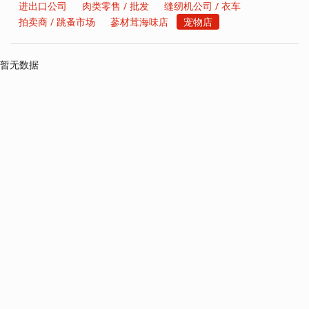
进出口公司
肉类零售 / 批发
缝纫机公司 / 衣车
拍卖商 / 跳蚤市场
蔘材茸海味店
宠物店
暂无数据