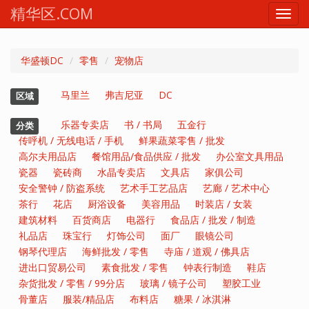
精华区.COM
Toggl
navig
华盛顿DC
零售
宠物店
马里兰
弗吉尼亚
DC
区域
乐器专卖店
书 / 书局
五金行
分类
传呼机 / 无线电话 / 手机
鲜果蔬菜零售 / 批发
高尔夫用品店
餐馆用品/食品供应 / 批发
办公室文具用品
瓷器
瓷砖商
水晶专卖店
文具店
家俱公司
安全警钟 / 防盗系统
艺术手工艺品店
艺廊 / 艺术中心
茶行
花店
厨浴设备
美容用品
时装店 / 女装
建筑材料
百货商店
电器行
食品店 / 批发 / 制造
礼品店
珠宝行
灯饰公司
面厂
眼镜公司
钢琴代理店
海鲜批发 / 零售
寺庙 / 道观 / 佛具店
进出口贸易公司
素食批发 / 零售
钟表行制造
鞋店
杂货批发 / 零售 / 99分店
玻璃 / 镜子公司
塑胶工业
骨董店
服装/精品店
布料店
糖果 / 冰淇淋