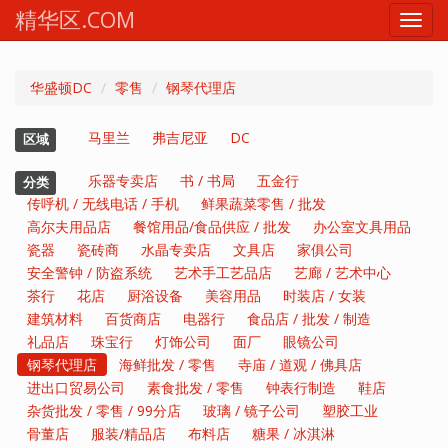
精华区.COM
Toggl
navig
华盛顿DC
零售
钢琴代理店
马里兰
弗吉尼亚
DC
区域
乐器专卖店
书 / 书局
五金行
分类
传呼机 / 无线电话 / 手机
鲜果蔬菜零售 / 批发
高尔夫用品店
餐馆用品/食品供应 / 批发
办公室文具用品
瓷器
瓷砖商
水晶专卖店
文具店
家俱公司
安全警钟 / 防盗系统
艺术手工艺品店
艺廊 / 艺术中心
茶行
花店
厨浴设备
美容用品
时装店 / 女装
建筑材料
百货商店
电器行
食品店 / 批发 / 制造
礼品店
珠宝行
灯饰公司
面厂
眼镜公司
钢琴代理店
海鲜批发 / 零售
寺庙 / 道观 / 佛具店
进出口贸易公司
素食批发 / 零售
钟表行制造
鞋店
杂货批发 / 零售 / 99分店
玻璃 / 镜子公司
塑胶工业
骨董店
服装/精品店
布料店
糖果 / 冰淇淋