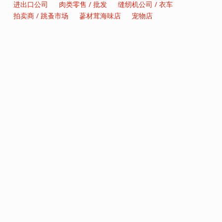
进出口公司
肉类零售 / 批发
缝纫机公司 / 衣车
拍卖商 / 跳蚤市场
蔘材茸海味店
宠物店