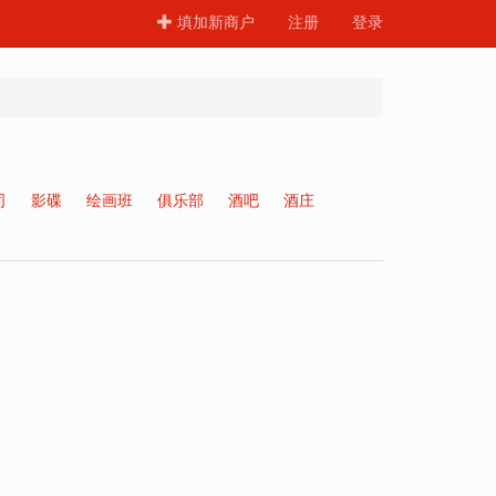
填加新商户
注册
登录
司
影碟
绘画班
俱乐部
酒吧
酒庄