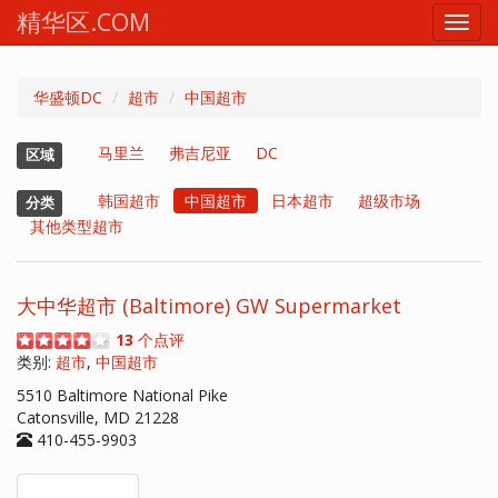
精华区.COM
Toggl
navig
华盛顿DC
超市
中国超市
马里兰
弗吉尼亚
DC
区域
韩国超市
中国超市
日本超市
超级市场
分类
其他类型超市
大中华超市 (Baltimore) GW Supermarket
13
个点评
类别:
超市
,
中国超市
5510 Baltimore National Pike
Catonsville, MD 21228
410-455-9903