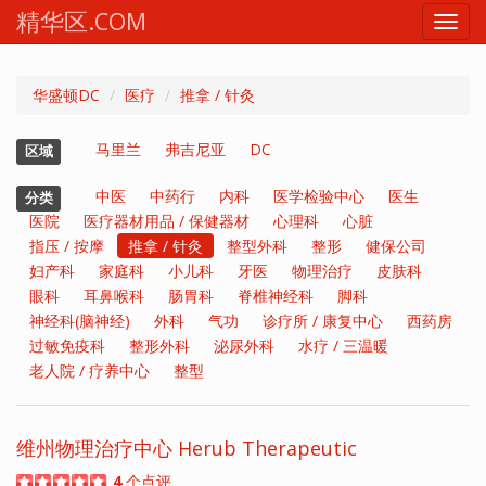
精华区.COM
Toggl
navig
华盛顿DC
医疗
推拿 / 针灸
马里兰
弗吉尼亚
DC
区域
中医
中药行
内科
医学检验中心
医生
分类
医院
医疗器材用品 / 保健器材
心理科
心脏
指压 / 按摩
推拿 / 针灸
整型外科
整形
健保公司
妇产科
家庭科
小儿科
牙医
物理治疗
皮肤科
眼科
耳鼻喉科
肠胃科
脊椎神经科
脚科
神经科(脑神经)
外科
气功
诊疗所 / 康复中心
西药房
过敏免疫科
整形外科
泌尿外科
水疗 / 三温暖
老人院 / 疗养中心
整型
维州物理治疗中心 Herub Therapeutic
4
个点评