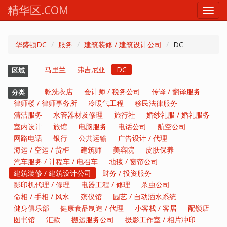
精华区.COM
Toggl
navig
华盛顿DC
服务
建筑装修 / 建筑设计公司
DC
马里兰
弗吉尼亚
DC
区域
乾洗衣店
会计师 / 税务公司
传译 / 翻译服务
分类
律师楼 / 律师事务所
冷暖气工程
移民法律服务
清洁服务
水管器材及修理
旅行社
婚纱礼服 / 婚礼服务
室内设计
旅馆
电脑服务
电话公司
航空公司
网路电话
银行
公共运输
广告设计 / 代理
海运 / 空运 / 货柜
建筑师
美容院
皮肤保养
汽车服务 / 计程车 / 电召车
地毯 / 窗帘公司
建筑装修 / 建筑设计公司
财务 / 投资服务
影印机代理 / 修理
电器工程 / 修理
杀虫公司
命相 / 手相 / 风水
殡仪馆
园艺 / 自动洒水系统
健身俱乐部
健康食品制造 / 代理
小客栈 / 客居
配锁店
图书馆
汇款
搬运服务公司
摄影工作室 / 相片冲印