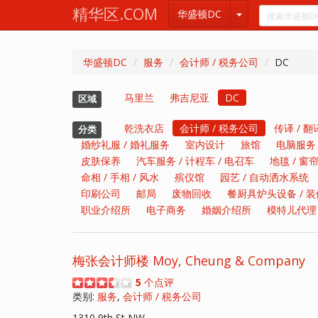
精华区.COM
华盛顿DC
华盛顿DC
服务
会计师 / 税务公司
DC
马里兰
弗吉尼亚
DC
区域
乾洗衣店
会计师 / 税务公司
传译 / 
分类
婚纱礼服 / 婚礼服务
室内设计
旅馆
电脑服务
皮肤保养
汽车服务 / 计程车 / 电召车
地毯 / 窗
命相 / 手相 / 风水
殡仪馆
园艺 / 自动洒水系统
印刷公司
邮局
废物回收
餐厨具炉头设备 / 
职业介绍所
电子商务
婚姻介绍所
模特儿代理
梅张会计师楼 Moy, Cheung & Company
5
个点评
类别:
服务
,
会计师 / 税务公司
1310 9th St NW