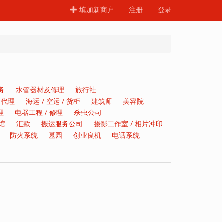
填加新商户
注册
登录
务
水管器材及修理
旅行社
 代理
海运 / 空运 / 货柜
建筑师
美容院
理
电器工程 / 修理
杀虫公司
馆
汇款
搬运服务公司
摄影工作室 / 相片冲印
防火系统
墓园
创业良机
电话系统