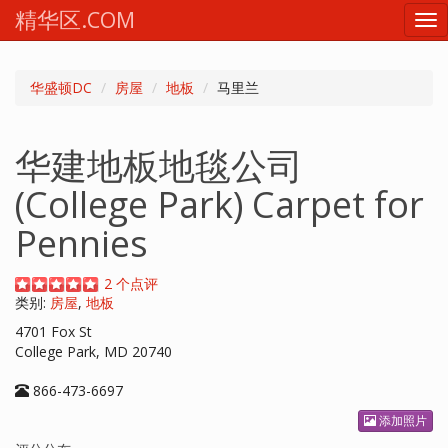
精华区.COM
Tog
nav
华盛顿DC
房屋
地板
马里兰
华建地板地毯公司
(College Park) Carpet for
Pennies
2
个点评
类别:
房屋
,
地板
4701 Fox St
College Park
,
MD
20740
866-473-6697
添加照片